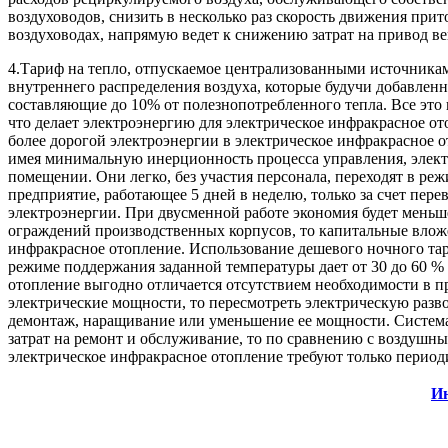
воздуховодов, снизить в несколько раз скорость движения при
воздуховодах, напрямую ведет к снижению затрат на привод ве
4.Тариф на тепло, отпускаемое централизованными источниками,
внутреннего распределения воздуха, которые будучи добавленн
составляющие до 10% от полезнопотребленного тепла. Все это в
что делает электроэнергию для электрическое инфракрасное от
более дорогой электроэнергии в электрическое инфракрасное 
имея минимальную инерционность процесса управления, элек
помещении. Они легко, без участия персонала, переходят в ре
предприятие, работающее 5 дней в неделю, только за счет пер
электроэнергии. При двусменной работе экономия будет меньше
ограждений производственных корпусов, то капитальные вложе
инфракрасное отопление. Использование дешевого ночного тар
режиме поддержания заданной температуры дает от 30 до 60 % 
отопление выгодно отличается отсутствием необходимости в п
электрические мощности, то пересмотреть электрическую разв
демонтаж, наращивание или уменьшение ее мощности. Система б
затрат на ремонт и обслуживание, то по сравнению с воздушны
электрическое инфракрасное отопление требуют только период
Ин