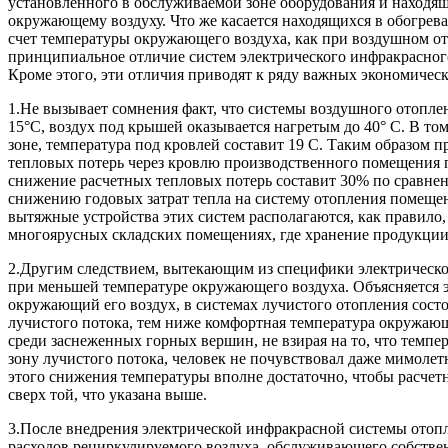
установленного в обслуживаемой зоне оборудования и находящи
окружающему воздуху. Что же касается находящихся в обогрева
счет температуры окружающего воздуха, как при воздушном ото
принципиальное отличие систем электрического инфракрасного
Кроме этого, эти отличия приводят к ряду важных экономическ
1.Не вызывает сомнения факт, что системы воздушного отоплен
15°С, воздух под крышей оказывается нагретым до 40° С. В то
зоне, температура под кровлей составит 19 С. Таким образом 
тепловых потерь через кровлю производственного помещения п
снижение расчетных тепловых потерь составит 30% по сравнени
снижению годовых затрат тепла на систему отопления помещен
вытяжные устройства этих систем располагаются, как правило
многоярусных складских помещениях, где хранение продукци
2.Другим следствием, вытекающим из специфики электрическое
при меньшей температуре окружающего воздуха. Объясняется эт
окружающий его воздух, в системах лучистого отопления состо
лучистого потока, тем ниже комфортная температура окружаю
среди заснеженных горных вершин, не взирая на то, что темпе
зону лучистого потока, человек не почувствовал даже мимоле
этого снижения температуры вполне достаточно, чтобы расчетн
сверх той, что указана выше.
3.После внедрения электрической инфракрасной системы отоп
расходов рециркулируемого воздуха, обслуживающего собственн