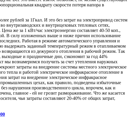
ропорциональная квадрату скорости потеря напора в
лее рублей за 1Гкал. И это без затрат на электропривод систем
а во внутризаводских и внутрицеховых тепловых сетях,
Цена же за 1 кВт/час электроэнергии составляет 40-50 коп.,
имой. В силу изложенных выше и ниже причин использование
оследних. Работая в режиме автоматического управления и
тью выдержать заданный температурный режим в отапливаемом
о возвращаются из дежурного отопления в рабочий режим. Так
, выходные и праздничные дни, сэкономит за год 44%
ект мы вознамеримся получить за счет утепления наружных
рекроют затраты на внедрение системы местного электрическое
го тепла и работой электрическое инфракрасное отопление в
ния затрат на внедрение электрическое инфракрасное
 в промышленных цехах, как правило, подведены избыточные
 без нарушения производственного цикла, впрочем, как и
ена, главное - ей не грозит размораживание. Что же касается
сителя, чьи затраты составляют 20-40% от общих затрат,
000