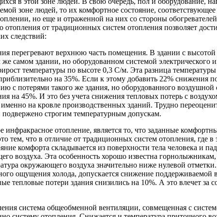
хся в этой зоне людей. В свою очередь, пол и оборудование, н
емой зоне людей, то их комфортное состояние, соответствующее 
плении, но еще и отраженной на них со стороны обогревателей,
 отопления от традиционных систем отопления позволяет дости
их следствий:
ия перегревают верхнюю часть помещения. В здании с высотой п
м же самом здании, но оборудованном системой электрического 
прирост температуры по высоте 0,3 С/м. Эта разница температу
риблизительно на 35%. Если к этому добавить 22% снижения пот
ю с потерями такого же здания, но оборудованного воздушной с
ия на 45%. И это без учета снижения тепловых потерь с воздух
, именно на кровле производственных зданий. Трудно переоцени
и подвержено строгим температурным допускам.
 инфракрасное отопление, является то, что заданные комфортны
о тем, что в отличие от традиционных систем отопления, где в 
яние комфорта складывается из поверхности тела человека и па
щего воздуха. Эта особенность хорошо известна горнолыжникам
ратура окружающего воздуха значительно ниже нулевой отметки. 
тного ощущения холода, допускается снижение поддерживаемой в
ые тепловые потери здания снизились на 10%. А это влечет за 
ления система общеобменной вентиляции, совмещенная с систем
о систему отопления. Снижается и температура приточного возд