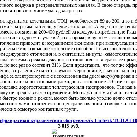
точного воздуха в распределительных каналах. В свою очередь, п
нтиляторов как минимум в два-три раза.
 крупными котельными, ТЭЦ, колеблется от 89 до 200, а то и бо
ыми к затратам на тепло, увеличат их вдвое. А еще потери тепл
месте потянет на 200-400 рублей за каждую потребленную Гкал. 
опление в худшем случае в 2 раза дороже, в лучшем - сопостав
отопление приводит к несравнимой экономии при эксплуатации п
трическое инфракрасное отопление способны с высокой точнос
жим дежурного отопления и, в считанные минуты, самостоятельн
евода системы в режим дежурного отопления во внерабочее время
, но все равно составит 31%. Если представить, что тот же эфф
ния, затраченные на это разумное мероприятие, значительно пе
ифа за электроэнергию с использованием днем аккумулированно
дополнительной экономии расходов на отопление. 5.С точки зре
рокладке дорогостоящих теплотрасс или газопроводов. Так как
одку не представляет затруднений. Монтаж системы выполняется
ыстро входит в режим, может быть сколько угодно долго отключ
ми системами отопления при централизованной разводке теплоно
ических осмотров контактных групп.
фракрасный керамический обогреватель Timberk TCH A1 1
3 015 руб.