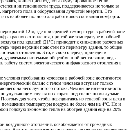
агреваясь, конвекцией отдают аккумулированное тепло
степени интенсивности труда, поддерживается не только за
 нагретого пола и оборудования лучистой энергии. Это
гать наиболее полного для работников состояния комфорта.
ерекрытий 12 м, где при средней температуре в рабочей зоне
инфракрасного отопления, при той же температуре в рабочей
ры воздуха под крышей (21°С) приводит к снижению расчетных
ерь через верхний пояс стен по периметру здания, то общее
истемой отопления. Это, в свою очередь, приведет к
ом, удаляемым системами общеобменной вентиляции, ведь
ть работу систем электрического инфракрасного отопления в
е условия пребывания человека в рабочей зоне достигаются
энергетический баланс с телом человека вступает только
дающего на него лучистого потока. Чем выше интенсивность
, не упускающим случая позагорать под солнечными лучами
Поэтому для того, чтобы передвигаясь из теневой зоны цеха в
 помещении температуры воздуха не более чем на 4°С. Но и
собой годовую экономию тепла на обогрев здания еще на 20%
ой воздушного отопления, освобождается от громадных
уха. Все это вместе взятое позволяет, не меняя существующих