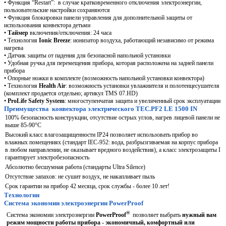
• Функция “Restart”: в случае кратковременного отключения электроэнергии,
пользовательские настройки сохраняются
• Функция блокировки панели управления для дополнительной защиты от
использования конвектора детьми
•
Таймер
включения/отключения: 24 часа
• Технология
Ionic Breeze
: ионизатор воздуха, работающий независимо от режима
нагрева
• Датчик защиты от падения для безопасной напольной установки
• Удобная ручка для перемещения прибора, которая расположена на задней панели
прибора
• Опорные ножки в комплекте (возможность напольной установки конвектора)
• Технология
Health Air
: возможность установки увлажнителя и полотенцесушителя
(комплект продается отдельно; артикул TMS 07.HD)
•
ProLife Safety System
: многоступенчатая защита и увеличенный срок эксплуатации
Преимущества конвектора электрического TEC.PF2 LE 1500 IN
100% безопасность конструкции, отсутствие острых углов, нагрев лицевой панели не
выше 85-90°С
Высокий класс влагозащищенности IP24 позволяет использовать прибор во
влажных помещениях (стандарт IEC-952: вода, разбрызгиваемая на корпус прибора
в любом направлении, не оказывает вредного воздействия), а класс электрозащиты I
гарантирует электробезопасность
Абсолютно бесшумная работа (стандарты Ultra Silence)
Отсутствие запахов: не сушит воздух, не накапливает пыль
Срок гарантии на прибор 42 месяца, срок службы - более 10 лет!
Технологии
Система экономии электроэнергии PowerProof
®
Система экономии электроэнергии
PowerProof
позволяет выбрать
нужный вам
режим мощности работы прибора - экономичный, комфортный или