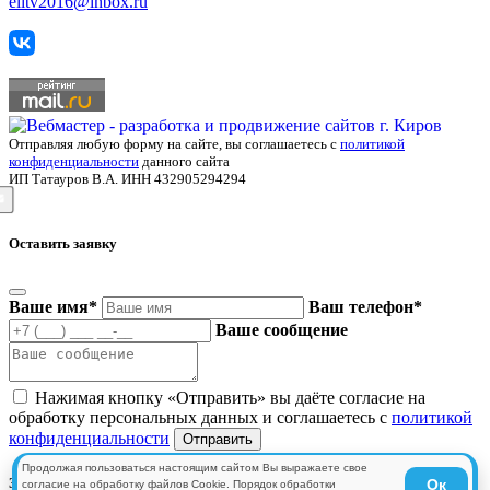
elitv2016@inbox.ru
Отправляя любую форму на сайте, вы соглашаетесь с
политикой
конфиденциальности
данного сайта
ИП Татауров В.А. ИНН 432905294294
Оставить заявку
Ваше имя
*
Ваш телефон
*
Ваше сообщение
Нажимая кнопку «Отправить» вы даёте согласие на
обработку персональных данных и соглашаетесь с
политикой
конфиденциальности
Продолжая пользоваться настоящим сайтом Вы выражаете свое
Заказать товар
Ок
согласие на обработку файлов Cookie. Порядок обработки