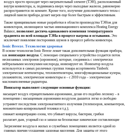
воздух просто проходит через нагревательный элемент (ТЭН), расположенный
внутри конвектора, и, поднимаясь вверх через выходные жалюзи, равномерно
распространяется по комнате. Кроме того, излучение дополнительного тепла с
лицевой панели прибора делает нагрев еще более быстрым и эффективным.
Также принципиально новые разработки в области производства ТЭНов для
конвекторов, являющиеся частью инновационного комплекса Heating Energy
Balance,
позволяют достичь одинакового изменения температурного
градиента по всей площади ТЭНа в процессе нагрева и остывания.
Это
исключает появление посторонних шумов в процессе работы конвектора.
Ionic Breeze. Технология здоровья
В основе технологии Ionic Breeze лежит такая дополнительная функция прибора,
как
ионизация воздуха
. С помощью специального устройства создается поток
несвязанных электронов (аэроионов), которые, соединяясь с электрически
нейтральными молекулами кислорода, ионизируют их. Ионизатор воздуха
используется в самых различных группах товара ассортимента Timberk:
электрические вентиляторы, тепловентиляторы, многофункциональные кулеры,
увлажнители, электрические конвекторы и – с 2010 года – электрические
маслонаполненные радиаторы.
Ионизатор выполняет следующие основные функции:
насыщает воздух отрицательными аэроионами, делая его подобно лесному – в
помещении с насыщенным аэроионами воздухом дышится легко и свободно
устраняет последствия электромагнитного излучения (телевизоров, компьютеров,
множительно-копировальной техники и т.д.);
снижает концентрацию озона, что убивает вирусы, бактерии, грибки
разлагает дым, угарный газ и запахи на безопасные химические составляющие
Загрязнение воздуха в жилых и служебных помещениях является одной из
главных причин ухудшения здоровья населения. Для защиты от этого