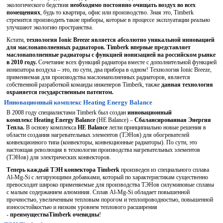
экологического бедствия
необходимо постоянно очищать воздух во всех
помещениях
, будь то квартира, офис или производство. Зная это, Timberk
стремится производить такие приборы, которые в процессе эксплуатации реально
улучшают экологию пространства.
Кстати,
технология Ionic Breeze является абсолютно уникальной инновацией
для маслонаполненных радиаторов. Timberk впервые представляет
маслонаполненные радиаторы с функцией ионизацией на российском рынке
в 2010 году.
Сочетание всех функций радиатора вместе с дополнительной функцией
ионизатора воздуха – это, по сути, два прибора в одном! Технология Ionic Breeze,
применяемая для производства маслонаполненных радиаторов, является
собственной разработкой команды инженеров Timberk, также
данная технология
охраняется государственным патентом.
Инновационный комплекс Heating Energy Balance
В 2008 году специалистами Timberk был создан
инновационный
комплекс
Heating Energy Balance
(HE Balance) –
Сбалансированная Энергия
Тепла.
В основу комплекса
HE
Balance
легли принципиально новые решения в
области создания нагревательных элементов (ТЭНов) для обогревателей
конвекционного типа (конвекторы, конвекционные радиаторы). По сути, это
настоящая революция в технологии производства нагревательных элементов
(ТЭНов) для электрических конвекторов.
Теперь каждый ТЭН конвектора Timbe
rk
произведен из специального сплава
Al-Mg-Si с легирующими добавками, который по характеристикам существенно
превосходит широко применяемые для производства ТЭНов силуминовые сплавы
с малым содержанием алюминия. Сплав Al-Mg-Si обладает повышенной
прочностью, увеличенным тепловым порогом и теплопроводностью, повышенной
износостойкостью и низким уровнем теплового расширения
-
преимущества
Timberk
очевидны
!