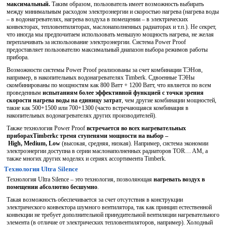
максимальный.
Таким образом, пользователь имеет возможность выбирать
между минимальным расходом электроэнергии и скоростью нагрева (нагрева воды
– в водонагревателях, нагрева воздуха в помещении – в электрических
конвекторах, тепловентиляторах, маслонаполненных радиаторах и т.п.). Не секрет,
что иногда мы предпочитаем использовать меньшую мощность нагрева, не желая
переплачивать за использование электроэнергии. Система Power Proof
предоставляет пользователю максимальный диапазон выбора режимов работы
прибора.
Возможности системы Power Proof реализованы за счет комбинации ТЭНов,
например, в накопительных водонагревателях Timberk. Сдвоенные ТЭНы
скомбинированы по мощностям как 800 Ватт + 1200 Ватт, что является по всем
проведенным
испытаниям более эффективной функцией с точки зрения
скорости нагрева воды на единицу затрат
, чем другие комбинации мощностей,
такие как 500+1500 или 700+1300 (часто встречающаяся комбинация в
накопительных водонагревателях других производителей).
Также технология Power Proof
встречается во всех нагревательных
приборах
Timberk
с тремя ступенями мощности на выбор –
High
,
Medium
,
Low
(высокая, средняя, низкая). Например, система экономии
электроэнергии доступна в серии маслонаполненных радиаторов TOR… AM, а
также многих других моделях и сериях ассортимента Timberk.
Технология Ultra Silence
Технология Ultra Silence – это технология, позволяющая
нагревать воздух в
помещении абсолютно бесшумно
.
Такая возможность обеспечивается за счет отсутствия в конструкции
электрического конвектора шумного вентилятора, так как принцип естественной
конвекции не требует дополнительной принудительной вентиляции нагревательного
элемента (в отличие от электрических тепловентиляторов, например). Холодный