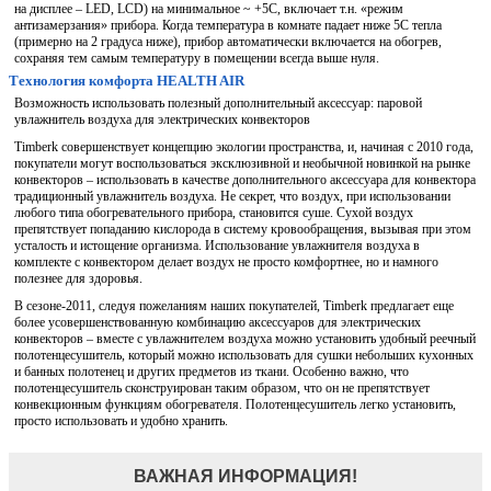
на дисплее – LED, LCD) на минимальное ~ +5C, включает т.н. «режим
антизамерзания» прибора. Когда температура в комнате падает ниже 5С тепла
(примерно на 2 градуса ниже), прибор автоматически включается на обогрев,
сохраняя тем самым температуру в помещении всегда выше нуля.
Технология комфорта HEALTH AIR
Возможность использовать полезный дополнительный аксессуар: паровой
увлажнитель воздуха для электрических конвекторов
Timberk совершенствует концепцию экологии пространства, и, начиная с 2010 года,
покупатели могут воспользоваться эксклюзивной и необычной новинкой на рынке
конвекторов – использовать в качестве дополнительного аксессуара для конвектора
традиционный увлажнитель воздуха. Не секрет, что воздух, при использовании
любого типа обогревательного прибора, становится суше. Сухой воздух
препятствует попаданию кислорода в систему кровообращения, вызывая при этом
усталость и истощение организма. Использование увлажнителя воздуха в
комплекте с конвектором делает воздух не просто комфортнее, но и намного
полезнее для здоровья.
В сезоне-2011, следуя пожеланиям наших покупателей, Timberk предлагает еще
более усовершенствованную комбинацию аксессуаров для электрических
конвекторов – вместе с увлажнителем воздуха можно установить удобный реечный
полотенцесушитель, который можно использовать для сушки небольших кухонных
и банных полотенец и других предметов из ткани. Особенно важно, что
полотенцесушитель сконструирован таким образом, что он не препятствует
конвекционным функциям обогревателя. Полотенцесушитель легко установить,
просто использовать и удобно хранить.
ВАЖНАЯ ИНФОРМАЦИЯ!