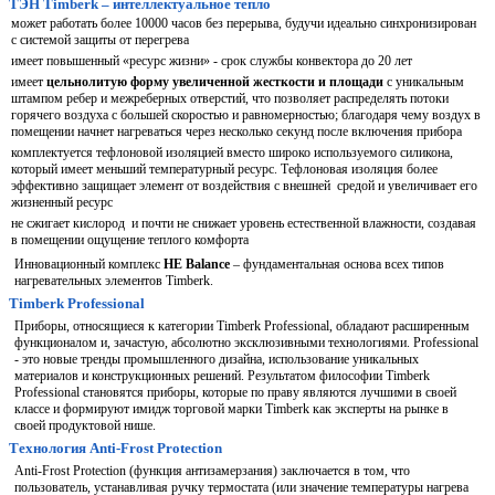
ТЭН
Timberk
– интеллектуальное тепло
может работать более 10000 часов без перерыва, будучи идеально синхронизирован
с системой защиты от перегрева
имеет повышенный «ресурс жизни» - срок службы конвектора до 20 лет
имеет
цельнолитую форму увеличенной
жесткости и
площади
с уникальным
штампом ребер и межреберных отверстий, что позволяет распределять потоки
горячего воздуха с большей скоростью и равномерностью; благодаря чему воздух в
помещении начнет нагреваться через несколько секунд после включения прибора
комплектуется тефлоновой изоляцией вместо широко используемого силикона,
который имеет меньший температурный ресурс. Тефлоновая изоляция более
эффективно защищает элемент от воздействия с внешней средой и увеличивает его
жизненный ресурс
не сжигает кислород и почти не снижает уровень естественной влажности, создавая
в помещении ощущение теплого комфорта
Инновационный комплекс
HE Balance
– фундаментальная основа всех типов
нагревательных элементов Timberk.
Timberk Professional
Приборы, относящиеся к категории Timberk Professional, обладают расширенным
функционалом и, зачастую, абсолютно эксклюзивными технологиями. Professional
- это новые тренды промышленного дизайна, использование уникальных
материалов и конструкционных решений. Результатом философии Timberk
Professional становятся приборы, которые по праву являются лучшими в своей
классе и формируют имидж торговой марки Timberk как эксперты на рынке в
своей продуктовой нише.
Технология Anti-Frost Protection
Anti-Frost Protection (функция антизамерзания) заключается в том, что
пользователь, устанавливая ручку термостата (или значение температуры нагрева