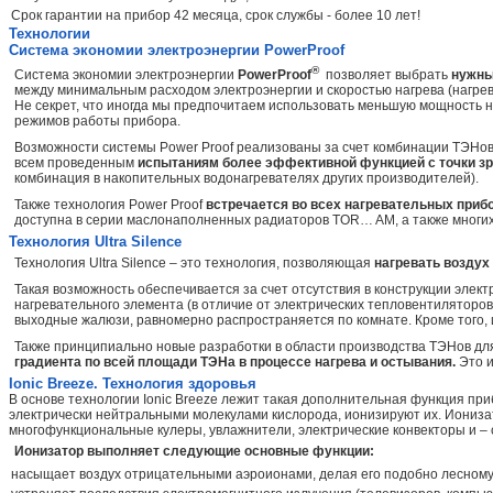
Срок гарантии на прибор 42 месяца, срок службы - более 10 лет!
Технологии
Система экономии электроэнергии PowerProof
®
Система экономии электроэнергии
PowerProof
позволяет выбрать
нужны
между минимальным расходом электроэнергии и скоростью нагрева (нагрева
Не секрет, что иногда мы предпочитаем использовать меньшую мощность 
режимов работы прибора.
Возможности системы Power Proof реализованы за счет комбинации ТЭНов,
всем проведенным
испытаниям более эффективной функцией с точки зре
комбинация в накопительных водонагревателях других производителей).
Также технология Power Proof
встречается во всех нагревательных приб
доступна в серии маслонаполненных радиаторов TOR… AM, а также многих 
Технология Ultra Silence
Технология Ultra Silence – это технология, позволяющая
нагревать возду
Такая возможность обеспечивается за счет отсутствия в конструкции элек
нагревательного элемента (в отличие от электрических тепловентиляторов
выходные жалюзи, равномерно распространяется по комнате. Кроме того,
Также принципиально новые разработки в области производства ТЭНов для
градиента по всей площади ТЭНа в процессе нагрева и остывания.
Это и
Ionic Breeze. Технология здоровья
В основе технологии Ionic Breeze лежит такая дополнительная функция при
электрически нейтральными молекулами кислорода, ионизируют их. Ионизат
многофункциональные кулеры, увлажнители, электрические конвекторы и –
Ионизатор выполняет следующие основные функции:
насыщает воздух отрицательными аэроионами, делая его подобно лесному