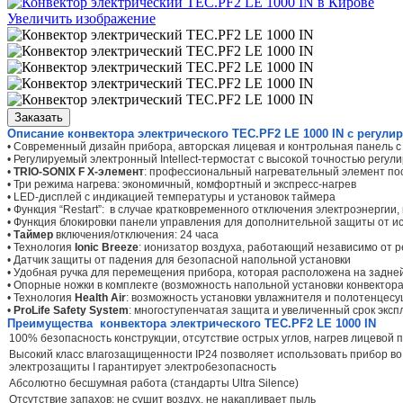
Увеличить изображение
Заказать
Описание конвектора электрического TEC.PF2 LE 1000 IN с регу
• Современный дизайн прибора, авторская лицевая и контрольная панель с
• Регулируемый электронный Intellect-термостат с высокой точностью регу
•
TRIO-SONIX F Х-элемент
: профессиональный нагревательный элемент по
• Три режима нагрева: экономичный, комфортный и экспресс-нагрев
• LED-дисплей с индикацией температуры и установок таймера
• Функция “Restart”: в случае кратковременного отключения электроэнергии
• Функция блокировки панели управления для дополнительной защиты от и
•
Таймер
включения/отключения: 24 часа
• Технология
Ionic Breeze
: ионизатор воздуха, работающий независимо от 
• Датчик защиты от падения для безопасной напольной установки
• Удобная ручка для перемещения прибора, которая расположена на задне
• Опорные ножки в комплекте (возможность напольной установки конвектора
• Технология
Health Air
: возможность установки увлажнителя и полотенцесу
•
ProLife Safety System
: многоступенчатая защита и увеличенный срок экс
Преимущества конвектора электрического TEC.PF2 LE 1000 IN
100% безопасность конструкции, отсутствие острых углов, нагрев лицевой
Высокий класс влагозащищенности IP24 позволяет использовать прибор во 
электрозащиты I гарантирует электробезопасность
Абсолютно бесшумная работа (стандарты Ultra Silence)
Отсутствие запахов: не сушит воздух, не накапливает пыль