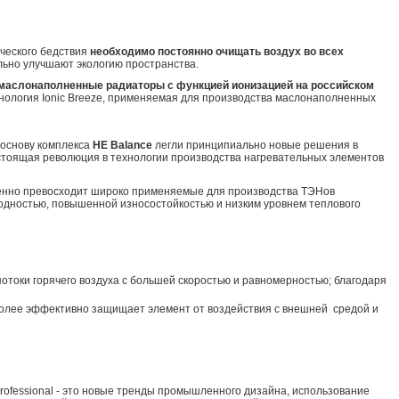
ического бедствия
необходимо постоянно очищать воздух во всех
ально улучшают экологию пространства.
т маслонаполненные радиаторы с функцией ионизацией на российском
хнология Ionic Breeze, применяемая для производства маслонаполненных
основу комплекса
HE
Balance
легли принципиально новые решения в
астоящая революция в технологии производства нагревательных элементов
твенно превосходит широко применяемые для производства ТЭНов
дностью, повышенной износостойкостью и низким уровнем теплового
токи горячего воздуха с большей скоростью и равномерностью; благодаря
более эффективно защищает элемент от воздействия с внешней средой и
rofessional - это новые тренды промышленного дизайна, использование