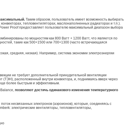
 максимальный.
Таким образом, пользователь имеет возможность выбирать
 конвекторах, тепловентиляторах, маслонаполненных радиаторах и т.п.).
а Power Proof предоставляет пользователю максимальный диапазон выбора
мбинированы по мощностям как 800 Ватт + 1200 Ватт, что является по
щностей, такие как 500+1500 или 700+1300 (часто встречающаяся
сокая, средняя, низкая). Например, система экономии электроэнергии
конвекции не требует дополнительной принудительной вентиляции
т (ТЭН), расположенный внутри конвектора, и, поднимаясь вверх через
 еще более быстрым и эффективным.
 Balance,
позволяют достичь одинакового изменения температурного
 поток несвязанных электронов (аэроионов), которые, соединяясь с
imberk: электрические вентиляторы, тепловентиляторы,
дно