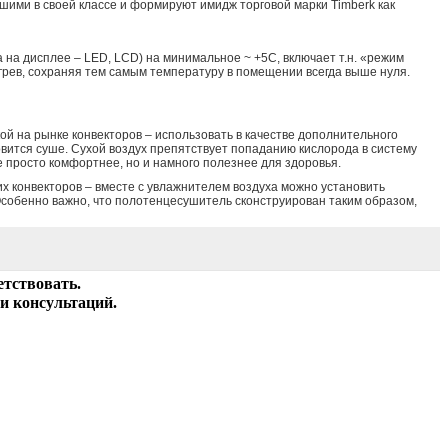
шими в своей классе и формируют имидж торговой марки Timberk как
а на дисплее – LED, LCD) на минимальное ~ +5C, включает т.н. «режим
грев, сохраняя тем самым температуру в помещении всегда выше нуля.
ой на рынке конвекторов – использовать в качестве дополнительного
овится суше. Сухой воздух препятствует попаданию кислорода в систему
 просто комфортнее, но и намного полезнее для здоровья.
х конвекторов – вместе с увлажнителем воздуха можно установить
Особенно важно, что полотенцесушитель сконструирован таким образом,
етствовать.
и консультаций.