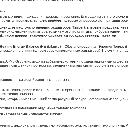
еров, множительно-копировальной техники и т.д.);
ющие
главных причин ухудшения здоровья населения. Для защиты от этого эколог
k стремится производить такие приборы, которые в процессе эксплуатации ре
вацией для маслонаполненных радиаторов. Timberk впервые представляе
ьной функцией ионизатора воздуха – это, по сути, два прибора в одном! Те
rk, также
данная технология охраняется государственным патентом.
Heating Energy Balance
(HE Balance) –
Сбалансированная Энергия Тепла.
В 
онвекционного типа (конвекторы, конвекционные радиаторы). По сути, это н
ава Al-Mg-Si с легирующими добавками, который по характеристикам сущес
адает повышенной прочностью, увеличенным тепловым порогом и теплопрово
низирован с системой защиты от перегрева
ным штампом ребер и межреберных отверстий, что позволяет распределять по
е включения прибора
она, который имеет меньший температурный ресурс. Тефлоновая изоляция 
, создавая в помещении ощущение теплого комфорта
в нагревательных элементов Timberk.
ренным функционалом и, зачастую, абсолютно эксклюзивными технологиями. P