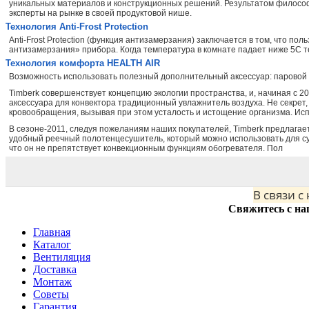
уникальных материалов и конструкционных решений. Результатом философи
эксперты на рынке в своей продуктовой нише.
Технология Anti-Frost Protection
Anti-Frost Protection (функция антизамерзания) заключается в том, что п
антизамерзания» прибора. Когда температура в комнате падает ниже 5С т
Технология комфорта HEALTH AIR
Возможность использовать полезный дополнительный аксессуар: паровой 
Timberk совершенствует концепцию экологии пространства, и, начиная с 2
аксессуара для конвектора традиционный увлажнитель воздуха. Не секрет,
кровообращения, вызывая при этом усталость и истощение организма. Испо
В сезоне-2011, следуя пожеланиям наших покупателей, Timberk предлагае
удобный реечный полотенцесушитель, который можно использовать для су
что он не препятствует конвекционным функциям обогревателя. Пол
В связи с
Свяжитесь с на
Главная
Каталог
Вентиляция
Доставка
Монтаж
Советы
Гарантия