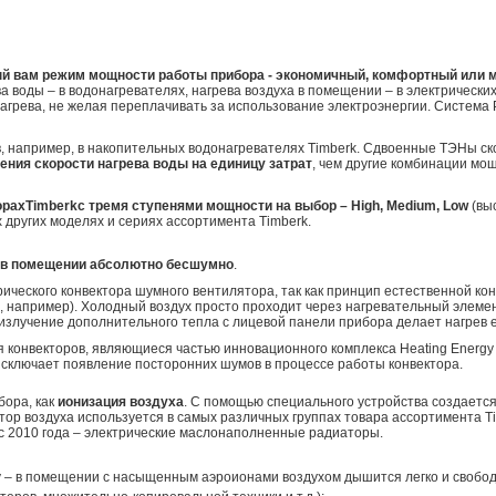
й вам режим мощности работы прибора - экономичный, комфортный или
 воды – в водонагревателях, нагрева воздуха в помещении – в электрических
нагрева, не желая переплачивать за использование электроэнергии. Систем
 например, в накопительных водонагревателях Timberk. Сдвоенные ТЭНы ско
ния скорости нагрева воды на единицу затрат
, чем другие комбинации мо
орах
Timberk
с тремя ступенями мощности на выбор –
High
,
Medium
,
Low
(вы
других моделях и сериях ассортимента Timberk.
х в помещении абсолютно бесшумно
.
трического конвектора шумного вентилятора, так как принцип естественной 
, например). Холодный воздух просто проходит через нагревательный элемен
 излучение дополнительного тепла с лицевой панели прибора делает нагрев
 конвекторов, являющиеся частью инновационного комплекса Heating Energy
сключает появление посторонних шумов в процессе работы конвектора.
бора, как
ионизация воздуха
. С помощью специального устройства создается
ор воздуха используется в самых различных группах товара ассортимента T
 с 2010 года – электрические маслонаполненные радиаторы.
 – в помещении с насыщенным аэроионами воздухом дышится легко и свобо