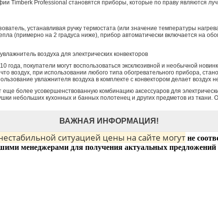
и Timberk Professional становятся приборы, которые по праву являются луч
ользователь, устанавливая ручку термостата (или значение температуры нагрев
епла (примерно на 2 градуса ниже), прибор автоматически включается на обо
увлажнитель воздуха для электрических конвекторов
010 года, покупатели могут воспользоваться эксклюзивной и необычной новинк
 что воздух, при использовании любого типа обогревательного прибора, стан
льзование увлажнителя воздуха в комплекте с конвектором делает воздух не
т еще более усовершенствованную комбинацию аксессуаров для электрически
шки небольших кухонных и банных полотенец и других предметов из ткани. 
ВАЖНАЯ ИНФОРМАЦИЯ!
 нестабильной ситуацией цены на сайте могут
не соотв
шими менеджерами для получения актуальных предложений 