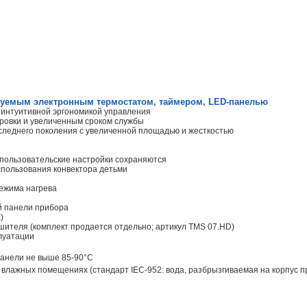
лируемым электронным термостатом, таймером, LED-панелью
 интуитивной эргономикой управления
лировки и увеличенным сроком службы
следнего поколения с увеличенной площадью и жесткостью
, пользовательские настройки сохраняются
спользования конвектора детьми
режима нагрева
й панели прибора
)
шителя (комплект продается отдельно; артикул TMS 07.HD)
плуатации
 панели не выше 85-90°С
влажных помещениях (стандарт IEC-952: вода, разбрызгиваемая на корпус пр