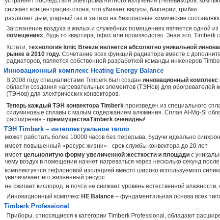
устраняет последствия электромагнитного излучения (телевизоров, компьют
снижает концентрацию озона, что убивает вирусы, бактерии, грибки
разлагает дым, угарный газ и запахи на безопасные химические составля
Загрязнение воздуха в жилых и служебных помещениях является одной из 
помещениях
, будь то квартира, офис или производство. Зная это, Timber
Кстати,
технология Ionic Breeze является абсолютно уникальной инно
рынке в 2010 году.
Сочетание всех функций радиатора вместе с дополнител
радиаторов, является собственной разработкой команды инженеров Timbe
Инновационный комплекс Heating Energy Balance
В 2008 году специалистами Timberk был создан
инновационный комплекс
области создания нагревательных элементов (ТЭНов) для обогревателей к
(ТЭНов) для электрических конвекторов.
Теперь каждый ТЭН конвектора Timbe
rk
произведен из специального спл
силуминовые сплавы с малым содержанием алюминия. Сплав Al-Mg-Si обл
расширения -
преимущества
Timberk
очевидны
!
ТЭН
Timberk
– интеллектуальное тепло
может работать более 10000 часов без перерыва, будучи идеально синхро
имеет повышенный «ресурс жизни» - срок службы конвектора до 20 лет
имеет
цельнолитую форму увеличенной
жесткости и
площади
с уникаль
чему воздух в помещении начнет нагреваться через несколько секунд посл
комплектуется тефлоновой изоляцией вместо широко используемого силик
увеличивает его жизненный ресурс
не сжигает кислород и почти не снижает уровень естественной влажности
Инновационный комплекс
HE Balance
– фундаментальная основа всех типо
Timberk Professional
Приборы, относящиеся к категории Timberk Professional, обладают расши