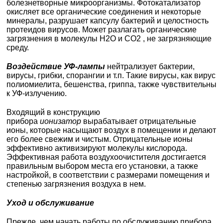
болезнетворные микроорганизмы. Фотокатализатор
окисляет все органические соединения и некоторые
минералы, разрушает капсулу бактерий и целостность
протеидов вирусов. Может разлагать органические
загрязнения в молекулы H2O и CO2 , не загрязняющие
среду.
Воздействие УФ-лампы
нейтрализует бактерии,
вирусы, грибки, спорангии и т.п. Такие вирусы, как вирус
полиомиелита, бешенства, гриппа, также чувствительны
к УФ-излучению.
Входящий в конструкцию
прибора
ионизатор
вырабатывает отрицательные
ионы, которые насыщают воздух в помещении и делают
его более свежим и чистым. Отрицательные ионы
эффективно активизируют молекулы кислорода.
Эффективная работа воздухоочистителя достигается
правильным выбором места его установки, а также
настройкой, в соответствии с размерами помещения и
степенью загрязнения воздуха в нем.
Уход и обслуживание
Прежде, чем начать работы по обслуживанию прибора,