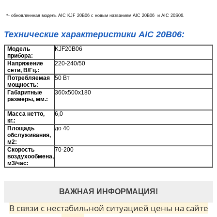
*- обновленнная модель AIC KJF 20B06 с новым названием AIC 20B06 и AIC 20S06.
Технические характеристики AIC 20B06:
Модель
KJF20B06
прибора:
Напряжение
220-240/50
сети, В/Гц.:
Потребляемая
50 Вт
мощность:
Габаритные
360x500x180
размеры, мм.:
Масса нетто,
6,0
кг.:
Площадь
до 40
обслуживания,
м2:
Скорость
70-200
воздухообмена,
м3/час:
ВАЖНАЯ ИНФОРМАЦИЯ!
В связи с нестабильной ситуацией цены на сайте