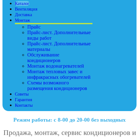
Каталог
Вентиляция
Доставка
Монтаж
Прайс
Прайс-лист. Дополнительные
виды работ
Прайс-лист. Дополнительные
материалы
Обслуживание
кондиционеров
Монтаж водонагревателей
Монтаж тепловых завес и
инфракрасных обогревателей
Схемы возможного
размещения кондиционеров
Советы
Гарантия
Контакты
Режим работы: с 8-00 до 20-00 без выходных
Продажа, монтаж, сервис кондиционеров и