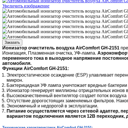
Увеличить изображение
Заказать
Ионизатор очиститель воздуха AirComfort GH-2151
пре
Ионизация, Плазменная очистка, УФ-лампа.
Аэрокомфорт
переменного тока в выходное напряжение постоянног
автомобиля.
Функции AirComfort GH-2151:
Электростатическое осаждение (ESP) улавливает перено
микрон.
Бактерицидная УФ лампа уничтожает вредные бактерии 
Ионизатор генерирует миллионы отрицательных ионов в 
Высококачественный вентилятор создает поток воздуха
Отсутствие дорогостоящих заменяемых фильтров. Накоп
Экономичный и недорогой в эксплуатации.
Питание осуществляется через сетевой адаптер, п
вариантом подключения является 12В переходник, 
Технические характеристики AirComfort GH-2151: