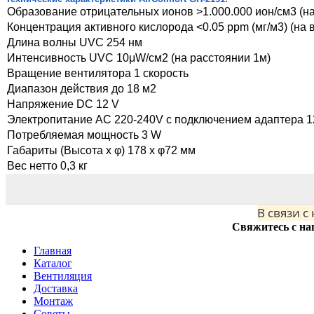
Образование отрицательных ионов >1.000.000 ион/см3 (н
Концентрация активного кислорода <0.05 ppm (мг/м3) (на 
Длина волны UVC 254 нм
Интенсивность UVC 10μW/см2 (на расстоянии 1м)
Вращение вентилятора 1 скорость
Диапазон действия до 18 м2
Напряжение DC 12 V
Электропитание AC 220-240V с подключением адаптера 12
Потребляемая мощность 3 W
Габариты (Высота х φ) 178 x φ72 мм
Вес нетто 0,3 кг
В связи с
Свяжитесь с на
Главная
Каталог
Вентиляция
Доставка
Монтаж
Советы