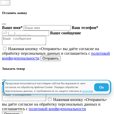
Оставить заявку
Ваше имя
*
Ваш телефон
*
Ваше сообщение
Нажимая кнопку «Отправить» вы даёте согласие на
обработку персональных данных и соглашаетесь с
политикой
конфиденциальности
Заказать товар
Ваше имя
*
Ваш телефон
*
Продолжая пользоваться настоящим сайтом Вы выражаете свое
Ок
согласие на обработку файлов Cookie. Порядок обработки
Ваше сообщение
персональных данных, и требования по их защите описаны в
политике
.
Нажимая кнопку «Отправить»
вы даёте согласие на обработку персональных данных и
соглашаетесь с
политикой конфиденциальности