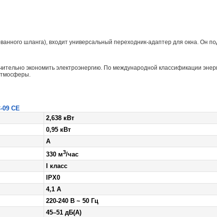
ованного шланга), входит универсальный переходник-адаптер для окна. Он п
чительно экономить электроэнергию. По международной классификации энерг
атмосферы.
-09 CE
2,638 кВт
0,95 кВт
A
3
330 м
/час
I класс
IPX0
4,1 А
220-240 В ~ 50 Гц
45–51 дБ(А)