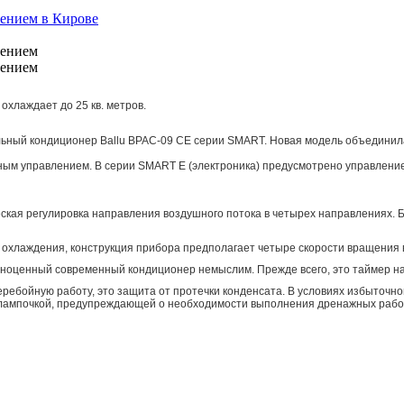
охлаждает до 25 кв. метров.
ьный кондиционер Ballu BPAC-09 CE серии SMART. Новая модель объединила
нным управлением. В серии SMART E (электроника) предусмотрено управлени
кая регулировка направления воздушного потока в четырех направлениях. Б
 охлаждения, конструкция прибора предполагает четыре скорости вращения 
оценный современный кондиционер немыслим. Прежде всего, это таймер на
ебойную работу, это защита от протечки конденсата. В условиях избыточно
й лампочкой, предупреждающей о необходимости выполнения дренажных рабо