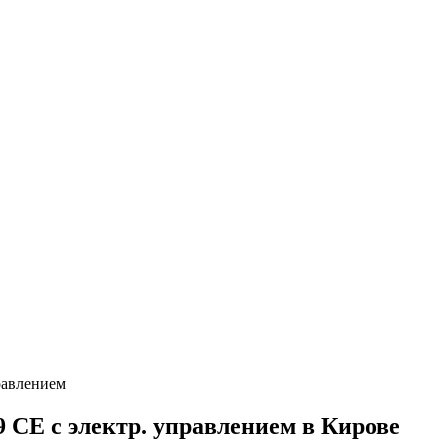
равлением
CE c электр. управлением в Кирове