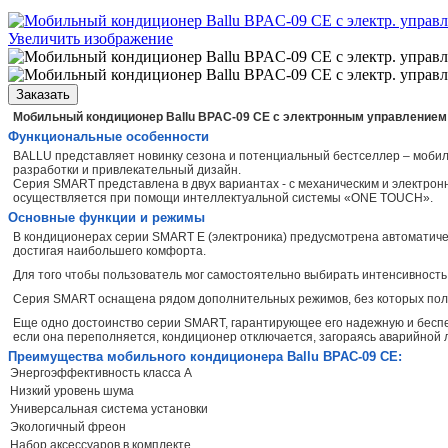
Увеличить изображение
Заказать
Мобильный кондиционер Ballu BPAC-09 CE c электронным управлением
Функциональные особенности
BALLU представляет новинку сезона и потенциальный бестселлер – мобил
разработки и привлекательный дизайн.
Серия SMART представлена в двух вариантах - с механическим и электро
осуществляется при помощи интеллектуальной системы «ONE TOUCH».
Основные функции и режимы
В кондиционерах серии SMART E (электроника) предусмотрена автоматичес
достигая наибольшего комфорта.
Для того чтобы пользователь мог самостоятельно выбирать интенсивность
Серия SMART оснащена рядом дополнительных режимов, без которых полн
Еще одно достоинство серии SMART, гарантирующее его надежную и беспер
если она переполняется, кондиционер отключается, загораясь аварийно
Преимущества мобильного кондиционера Ballu BPAC-09 CE:
Энергоэффективность класса А
Низкий уровень шума
Универсальная система установки
Экологичный фреон
Набор аксессуаров в комплекте