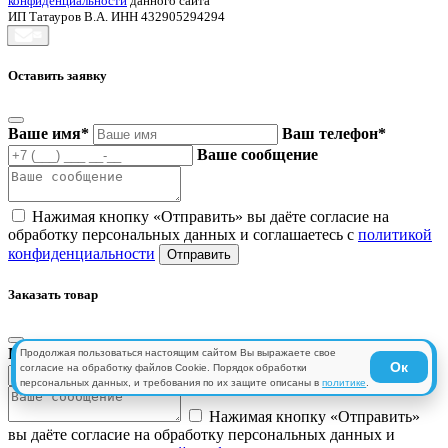
конфиденциальности
данного сайта
ИП Татауров В.А. ИНН 432905294294
Оставить заявку
Ваше имя
*
Ваш телефон
*
Ваше сообщение
Нажимая кнопку «Отправить» вы даёте согласие на
обработку персональных данных и соглашаетесь с
политикой
конфиденциальности
Заказать товар
Ваше имя
*
Ваш телефон
*
Продолжая пользоваться настоящим сайтом Вы выражаете свое
Ок
согласие на обработку файлов Cookie. Порядок обработки
Ваше сообщение
персональных данных, и требования по их защите описаны в
политике
.
Нажимая кнопку «Отправить»
вы даёте согласие на обработку персональных данных и