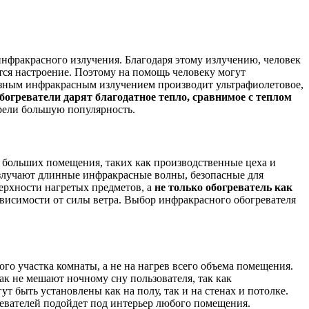
 инфракрасного излучения. Благодаря этому излучению, человек
тся настроение. Поэтому на помощь человеку могут
олезным инфракрасным излучением производит ультрафиолетовое,
огреватели дарят благодатное тепло, сравнимое с теплом
рели большую популярность.
 больших помещения, таких как производственные цеха и
злучают длинные инфракрасные волны, безопасные для
верхности нагретых предметов, а
не только обогреватель как
ависимости от силы ветра. Выбор инфракрасного обогревателя
ого участка комнаты, а не на нагрев всего объема помещения.
ак не мешают ночному сну пользователя, так как
т быть установлены как на полу, так и на стенах и потолке.
вателей подойдет под интерьер любого помещения.