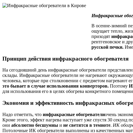
Инфракрасные обог
В осенне-зимний пер
ощущает тепло, жиз
приходят
инфракра
рентгеновское и дру
русской печки.
Имен
Принцип действия инфракрасного обогревателя
На сегодняшний день инфракрасные обогреватели представлен
склады. Инфракрасные обогреватели не нагревают окружающу
человека, которые при столкновении с предметом нагревают ег
это бывает в случае использования конверторов.
Поэтому
И
для использования его в целях обогрева конкретного помещени
Экономия и эффективность инфракрасных обогре
Надо отметить, что
инфракрасные обогреватели
очень экономи
Кроме этого, эффект нагрева наступает уже спустя 30 секунд п
они
абсолютно бесшумны
и
не светятся в темноте
.
ИК обогр
Потолочные ИК обогреватели выполнены из качественных мат