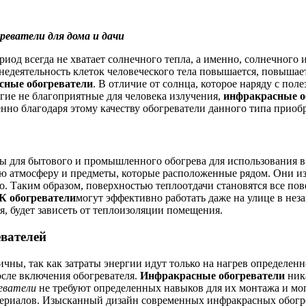
реватели для дома и дачи
иод всегда не хватает солнечного тепла, а именно, солнечного
недеятельность клеток человеческого тела повышается, повышае
сные обогреватели
. В отличие от солнца, которое наряду с п
гие не благоприятные для человека излучения,
инфракрасные об
но благодаря этому качеству обогреватели данного типа приоб
ы для бытового и промышленного обогрева для использования в
ю атмосферу и предметы, которые расположенные рядом. Они и
о. Таким образом, поверхностью теплоотдачи становятся все по
К обогреватели
могут эффективно работать даже на улице в нез
я, будет зависеть от теплоизоляции помещения.
вателей
чны, так как затраты энергии идут только на нагрев определенн
осле включения обогревателя.
Инфракрасные обогреватели
ник
еватели
не требуют определенных навыков для их монтажа и могу
ериалов. Изысканный дизайн современных инфракрасных обогре