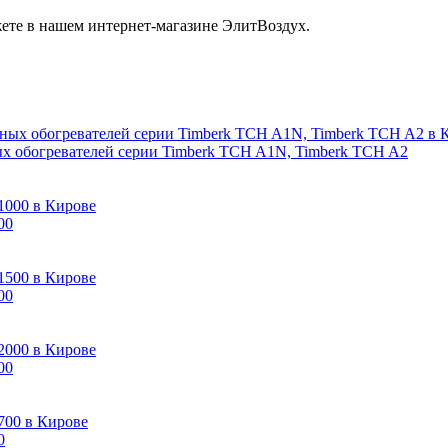
те в нашем интернет-магазине ЭлитВоздух.
х обогревателей серии Timberk TCH A1N, Timberk TCH A2
00
00
00
0